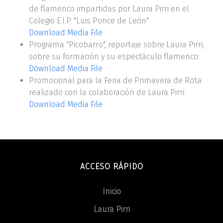
de flamenco impartidas por Laura Pirri en el
Colegio E.I.P. "Luis Ponce de León"
Download Media File
Programa "Picobarro", reportaje sobre Laura Pirri,
sobre su formación y su espectáculo flamenco:
Download Media File
Promocional para la Feria de Primavera de Rota
realizado con la colaboración de Laura Pirri:
Download Media File
ACCESO RÁPIDO
Inicio
Laura Pirri